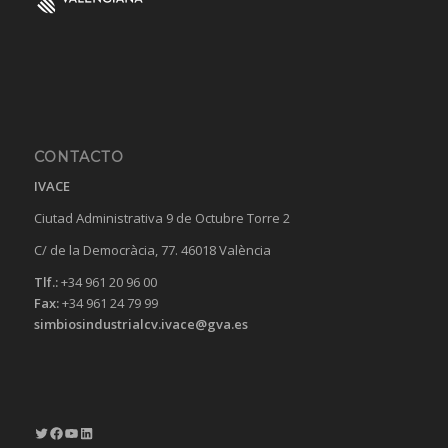
CONTACTO
IVACE
Ciutad Administrativa 9 de Octubre Torre 2
C/ de la Democràcia, 77. 46018 València
Tlf.:
+34 961 20 96 00
Fax:
+34 961 24 79 99
simbiosindustrialcv.ivace@gva.es
Twitter
Facebook
YouTube
LinkedIn