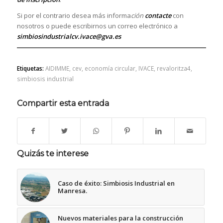
Si por el contrario desea más informa
ción
contacte
con
nosotros o puede escribirnos un correo electrónico a
simbiosindustrialcv.ivace@gva.es
Etiquetas:
AIDIMME
,
cev
,
economía circular
,
IVACE
,
revaloritza4
,
simbiosis industrial
Compartir esta entrada
Quizás te interese
Caso de éxito: Simbiosis Industrial en
Manresa.
Nuevos materiales para la construcción