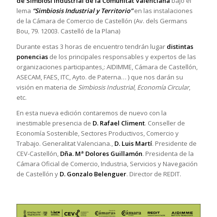
de Simbiosi Industrial de la Comunitat Valenciana
bajo el
lema
“Simbiosis Industrial y Territorio”
en las instalaciones
de la Cámara de Comercio de Castellón (Av. dels Germans
Bou, 79. 12003. Castelló de la Plana)
Durante estas 3 horas de encuentro tendrán lugar
distintas
ponencias
de los principales responsables y expertos de las
organizaciones participantes,: AIDIMME, Cámara de Castellón,
ASECAM, FAES, ITC, Ayto. de Paterna… ) que nos darán su
visión en materia de
Simbiosis Industrial
,
Economía Circular
,
etc.
En esta nueva edición contaremos de nuevo con la
inestimable presencia de
D. Rafael Climent
. Conseller de
Economía Sostenible, Sectores Productivos, Comercio y
Trabajo. Generalitat Valenciana.,
D.
Luis Martí
. Presidente de
CEV-Castellón,
Dña. Mª Dolores Guillamón
. Presidenta de la
Cámara Oficial de Comercio, Industria, Servicios y Navegación
de Castellón y
D. Gonzalo Belenguer
. Director de REDIT.