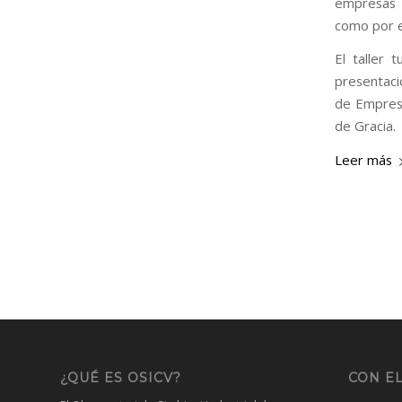
empresas 
como por e
El taller 
presentaci
de Empresa
de Gracia.
Leer más
¿QUÉ ES OSICV?
CON EL