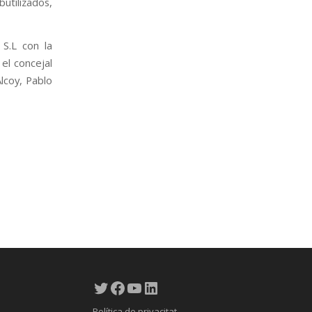
tilizados,
 S.L con la
el concejal
lcoy, Pablo
Twitter
Facebook
YouTube
LinkedIn
Política de privacitat