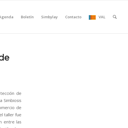
Agenda
Boletín
Simbylay
Contacto
VAL
 de
tección de
a Simbiosis
comercio de
l taller fue
n entre las