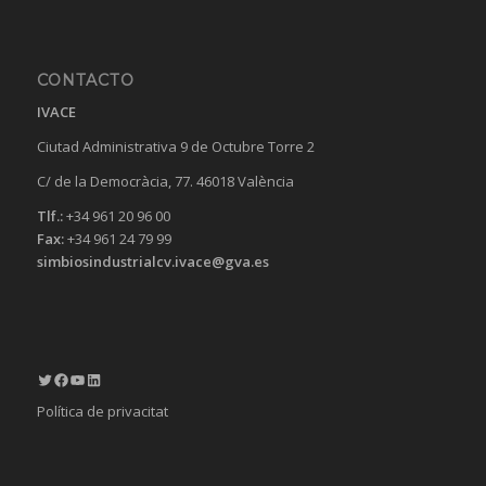
CONTACTO
IVACE
Ciutad Administrativa 9 de Octubre Torre 2
C/ de la Democràcia, 77. 46018 València
Tlf.:
+34 961 20 96 00
Fax:
+34 961 24 79 99
simbiosindustrialcv.ivace@gva.es
Twitter
Facebook
YouTube
LinkedIn
Política de privacitat