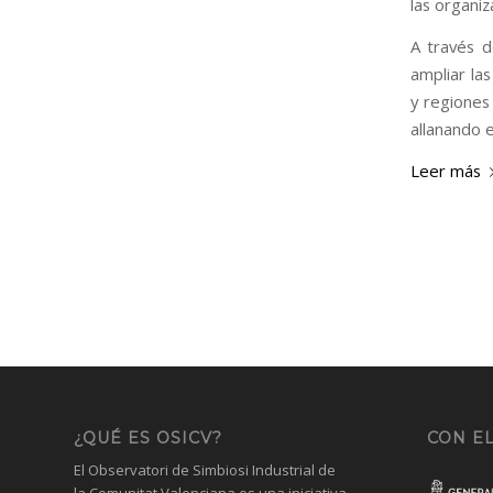
las organi
A través d
ampliar la
y regiones 
allanando e
Leer más
¿QUÉ ES OSICV?
CON EL
El Observatori de Simbiosi Industrial de