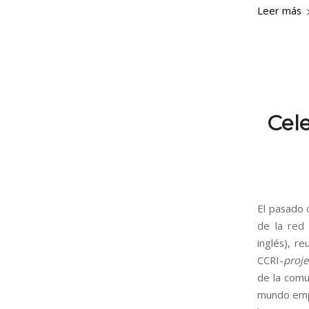
Leer más
Cel
El pasado 
de la red 
inglés), r
CCRI-
proje
de la comu
mundo empre