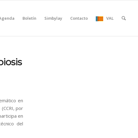
Agenda
Boletín
Simbylay
Contacto
VAL
iosis
emático en
s (CCRI, por
participa en
écnico del