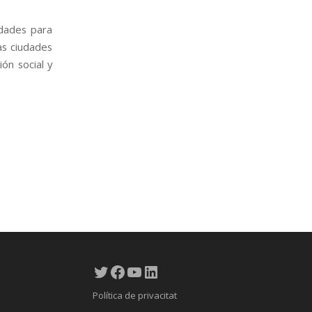
idades para
as ciudades
ión social y
Twitter
Facebook
YouTube
LinkedIn
Política de privacitat