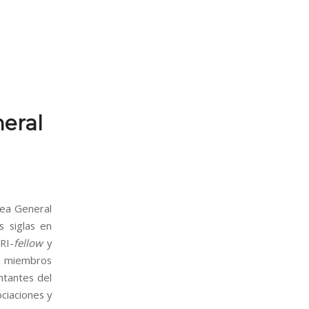
eral
lea General
s siglas en
RI-
fellow
y
ás miembros
ntantes del
ociaciones y