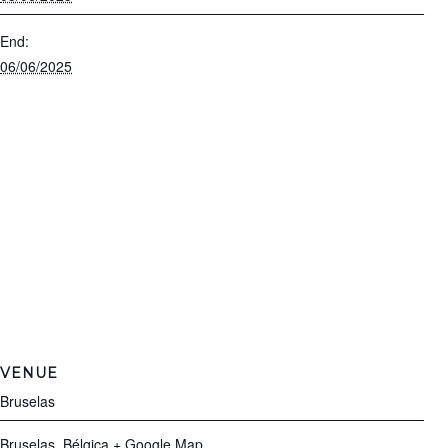
End:
06/06/2025
VENUE
Bruselas
Bruselas
,
Bélgica
+ Google Map