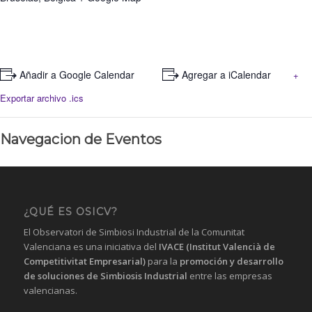
+ Añadir a Google Calendar
+ Agregar a iCalendar
+
Exportar archivo .ics
Navegacion de Eventos
¿QUÉ ES OSICV?
El Observatori de Simbiosi Industrial de la Comunitat
Valenciana es una iniciativa del
IVACE (Institut Valencià de
Competitivitat Empresarial)
para la
promoción y desarrollo
de soluciones de Simbiosis Industrial
entre las empresas
valencianas.